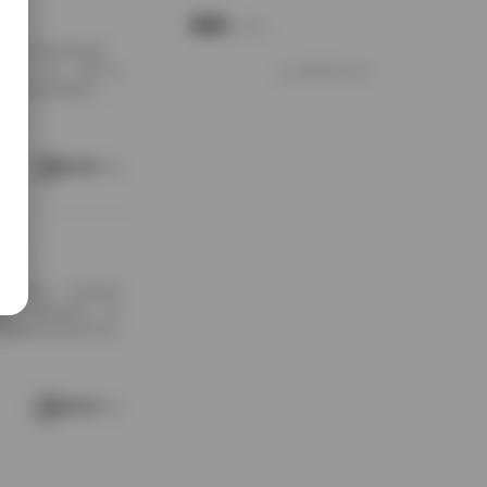
说说
Notes.
是审美情感的载
宝藏。今天，我们为
好像就这么多
GB的海量数据，代
9套写真合集并非简单
到结尾的戏剧化场
了大量黄金分割与
阅读更多
收藏
率挺高的。不是那种
容、构图都有一套
包体积直接来到59G
: miko酱美女写
多为室内棚拍，背景
研究光影层次；后期
阅读更多