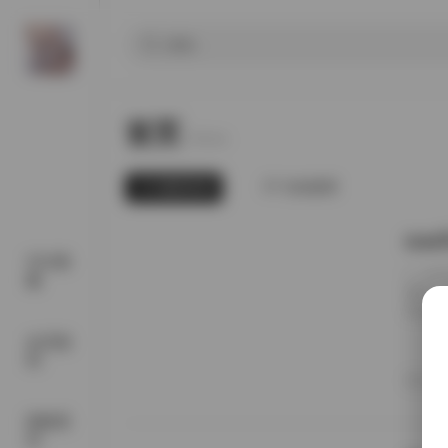
首页
Home.
最新发布
为你推荐
G44
SSS典
1. 
藏
载体。
该合集
样的素
会员福
影，又
利
影爱好
20
都市风
国模系
列