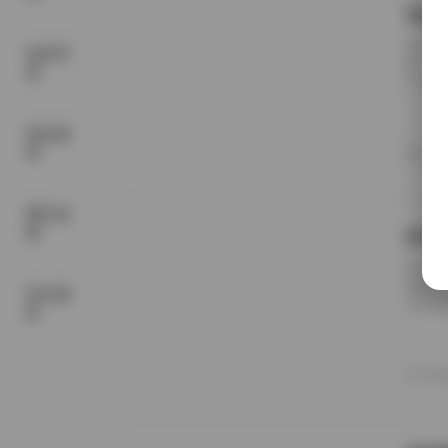
Tae
在当今
机构写
体。站
真
广大读
表着对
的图片
精品素
景，每
材
20
三分法原则，
网红套
图
mi
关注美
靠擦边
美女摄
自己的
影
B，下
真图集
纸、布
20
逐渐转