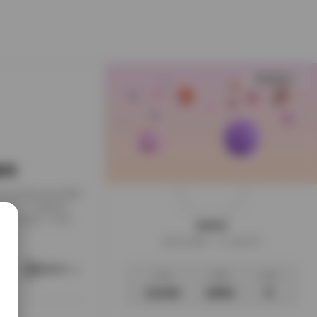
查看更多
整理
美与情感表达的重要
上赢得了大量粉丝。
爱好者提供了丰富多
weme
保留了原始的自然光
这家伙很懒，什么都没写
收藏珍贵影像的摄
主题多元化 - **
阅读更多
文章
标签
说说
13135
2693
0