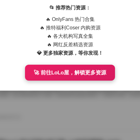
ri美女写真高清合集39套106GB资源汇精选
📂 推荐热门资源：
视觉享受日益增长的时代，优质的美女写真作品不仅仅是艺术的集合，更
🔥 OnlyFans 热门合集
在这个数字时代的交叉口，Taeri的写真作品悄然成为许多爱好者心中的
者精选这份来自不同场景、不同光影下的39套高清写真图合集，总计106
🔥 推特福利Coser 内购资源
美的极致追求与专业摄影师的用心呈现。 作品构成与视觉层次解析 这3
🔥 各大机构写真全集
堆砌，而是经过严密策划与精细打磨的整体艺术项目。从开篇的柔光人像
一个画面都承载着特定的艺术意图。我们注意到，这些作品在构图上运用
🔥 网红反差精选资源
26年8月7日
 particularly in the portrai […]
💎 更多独家资源，等你发现！
🚀 前往LoLo屋，解锁更多资源
ko酱写真合集资源整理 100套高清图集打包 59GB大容量
图资源站的老读者应该都知道，miko酱这个名字在写真圈子里出现的频
博眼球的类型，她的作品更偏向于一种干净、利落的视觉风格，穿搭、妆
逻辑。这次整理的这个合集，按套数算是诚意满满——整整100套，压缩
载下来解压大概率得预留个把小时，硬盘剩余空间最好留宽裕点。 完整版图集
打包下载100套 59GB 翻阅这100套内容，跨度拉得挺长。早期的图集
光、道具都很标准，属于那种“教科书级别”的商业人像练习片，适合拿来
26年8月7日
向户外、旅拍、甚至一些私房概念拍摄，场景从咖 […]