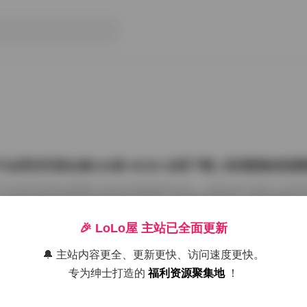
不会受伤写真合集182套 65GB 全面下载 | 高清图集资源
G44不会受伤写真合集概述 在如今的视觉盛行时代，写真作品已成为人们审
G44不会受伤写真合集以其精致的构图、细腻的情感捕捉，迅速在网络
共计182套，涵盖从日常街拍到主题艺术摄影，容量高达65GB，为收藏
材。 合集中的每一组图片都经过专业摄影师与后期团队的精心打磨，既
🎉 LoLo屋 主站已全面更新
在色彩与构图上做了细致的调校。无论你是想寻找灵感的设计师，还是想
者，G44不会受伤写真合集都能满足你的需求。 2. 资源特色与内容分类 2.1 
🔔 主站内容更全、更新更快、访问速度更快。
26年8月7日
情**：城市街头的霓虹灯光与人流剪影，展 […]
专为绅士打造的
福利资源聚集地
！